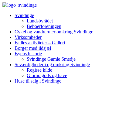
Videre
til
Svindinge
indhold
Landsbyrådet
Beboerforeningen
Cykel og vandreruter omkring Svindinge
Virksomheder
Fælles aktiviteter – Galleri
Borger med ildsjæl
Byens historie
Svindinge Gamle Smedje
Seværdigheder i og omkring Svindinge
Regisse kilde
Glorup gods og have
Huse til salg i Svindinge