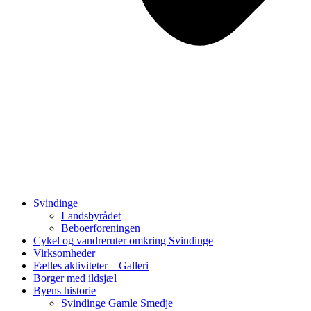
Svindinge
Landsbyrådet
Beboerforeningen
Cykel og vandreruter omkring Svindinge
Virksomheder
Fælles aktiviteter – Galleri
Borger med ildsjæl
Byens historie
Svindinge Gamle Smedje