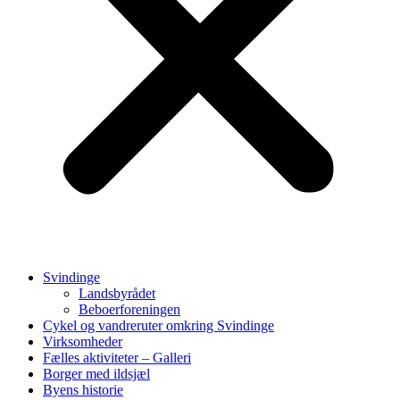
Svindinge
Landsbyrådet
Beboerforeningen
Cykel og vandreruter omkring Svindinge
Virksomheder
Fælles aktiviteter – Galleri
Borger med ildsjæl
Byens historie