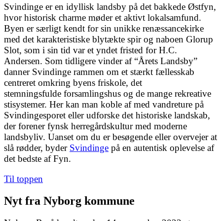
Svindinge er en idyllisk landsby på det bakkede Østfyn,
hvor historisk charme møder et aktivt lokalsamfund.
Byen er særligt kendt for sin unikke renæssancekirke
med det karakteristiske blytækte spir og naboen
Glorup
Slot
, som i sin tid var et yndet fristed for H.C.
Andersen. Som tidligere vinder af “Årets Landsby”
danner Svindinge rammen om et stærkt fællesskab
centreret omkring byens friskole, det
stemningsfulde
forsamlingshus
og de mange rekreative
stisystemer. Her kan man koble af med vandreture på
Svindingesporet eller udforske det historiske landskab,
der forener fynsk herregårdskultur med moderne
landsbyliv. Uanset om du er besøgende eller overvejer at
slå rødder, byder
Svindinge
på en autentisk oplevelse af
det bedste af Fyn.
Til toppen
Nyt fra Nyborg kommune