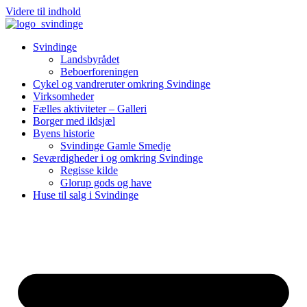
Videre til indhold
Svindinge
Landsbyrådet
Beboerforeningen
Cykel og vandreruter omkring Svindinge
Virksomheder
Fælles aktiviteter – Galleri
Borger med ildsjæl
Byens historie
Svindinge Gamle Smedje
Seværdigheder i og omkring Svindinge
Regisse kilde
Glorup gods og have
Huse til salg i Svindinge