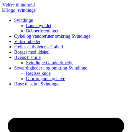
Videre til indhold
Svindinge
Landsbyrådet
Beboerforeningen
Cykel og vandreruter omkring Svindinge
Virksomheder
Fælles aktiviteter – Galleri
Borger med ildsjæl
Byens historie
Svindinge Gamle Smedje
Seværdigheder i og omkring Svindinge
Regisse kilde
Glorup gods og have
Huse til salg i Svindinge