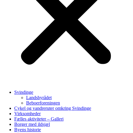
Svindinge
Landsbyrådet
Beboerforeningen
Cykel og vandreruter omkring Svindinge
Virksomheder
Fælles aktiviteter – Galleri
Borger med ildsjæl
Byens historie