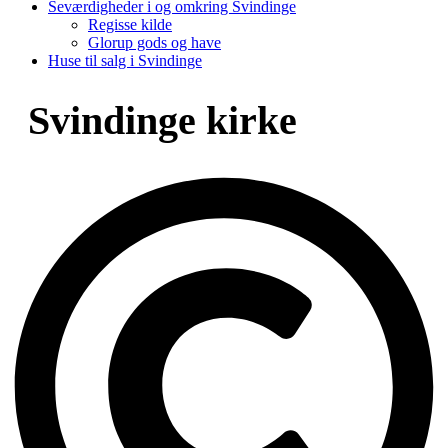
Seværdigheder i og omkring Svindinge
Regisse kilde
Glorup gods og have
Huse til salg i Svindinge
Svindinge kirke