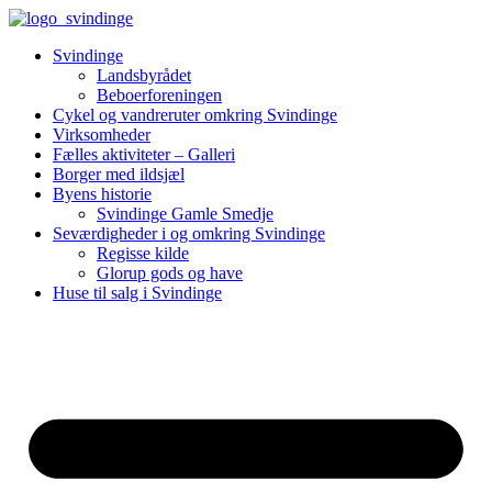
Videre
til
Svindinge
indhold
Landsbyrådet
Beboerforeningen
Cykel og vandreruter omkring Svindinge
Virksomheder
Fælles aktiviteter – Galleri
Borger med ildsjæl
Byens historie
Svindinge Gamle Smedje
Seværdigheder i og omkring Svindinge
Regisse kilde
Glorup gods og have
Huse til salg i Svindinge