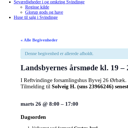
Seværdigheder i og omkring Svindinge
Regisse kilde
Glorup gods og have
Huse til salg i Svindinge
« Alle Begivenheder
Denne begivenhed er allerede afholdt.
Landsbyernes årsmøde kl. 19 – 
I Reftvindinge forsamlingshus Byvej 26 Ørbæk. K
Tilmelding til
Solveig H. (sms 23966246) senest
marts 26
@
8:00
–
17:00
Dagsorden