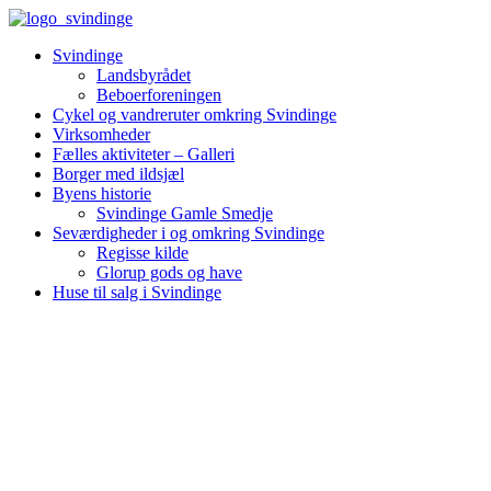
Videre
til
Svindinge
indhold
Landsbyrådet
Beboerforeningen
Cykel og vandreruter omkring Svindinge
Virksomheder
Fælles aktiviteter – Galleri
Borger med ildsjæl
Byens historie
Svindinge Gamle Smedje
Seværdigheder i og omkring Svindinge
Regisse kilde
Glorup gods og have
Huse til salg i Svindinge