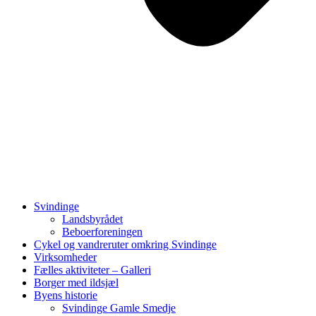
Svindinge
Landsbyrådet
Beboerforeningen
Cykel og vandreruter omkring Svindinge
Virksomheder
Fælles aktiviteter – Galleri
Borger med ildsjæl
Byens historie
Svindinge Gamle Smedje