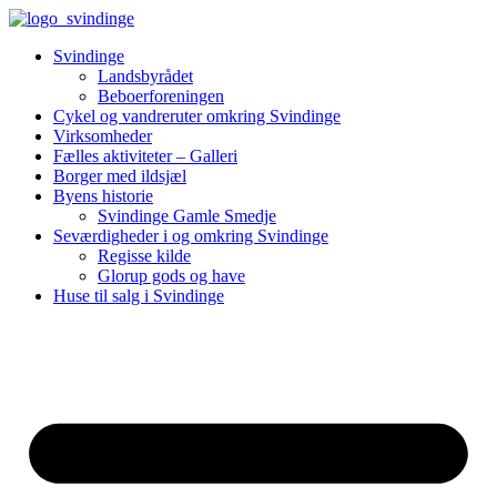
Videre
til
Svindinge
indhold
Landsbyrådet
Beboerforeningen
Cykel og vandreruter omkring Svindinge
Virksomheder
Fælles aktiviteter – Galleri
Borger med ildsjæl
Byens historie
Svindinge Gamle Smedje
Seværdigheder i og omkring Svindinge
Regisse kilde
Glorup gods og have
Huse til salg i Svindinge